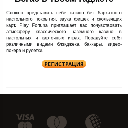
Сложно представить себе казино без бархатного
настольного покрытия, звука фишек и скользящих
карт. Play Fortuna приглашает вас почувствовать
атмосферу классического наземного казино в
настольных и карточных играх. Порадуйте себя
различными видами блэкджека, баккары, видео-
покера и рулетки.
РЕГИСТРАЦИЯ