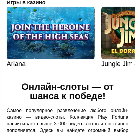
Игры в казино
Ariana
Jungle Jim
Онлайн-слоты — от
шанса к победе!
Самое популярное развлечение любого онлайн-
казино — видео-слоты. Коллекция Play Fortuna
насчитывает свыше 3 000 видео-слотов и постоянно
пополняется. Здесь вы найдете огромный выбор