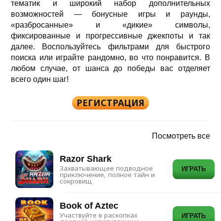
тематик и широкий набор дополнительных
возможностей — бонусные игры и раунды,
«разбросанные» и «дикие» символы,
фиксированные и прогрессивные джекпоты и так
далее. Воспользуйтесь фильтрами для быстрого
поиска или играйте рандомно, во что понравится. В
любом случае, от шанса до победы вас отделяет
всего один шаг!
РЕГИСТРАЦИЯ
Посмотреть все
Razor Shark
Захватывающее подводное
ИГРАТЬ
приключение, полное тайн и
сокровищ
Book of Aztec
Участвуйте в раскопках
ИГРАТЬ