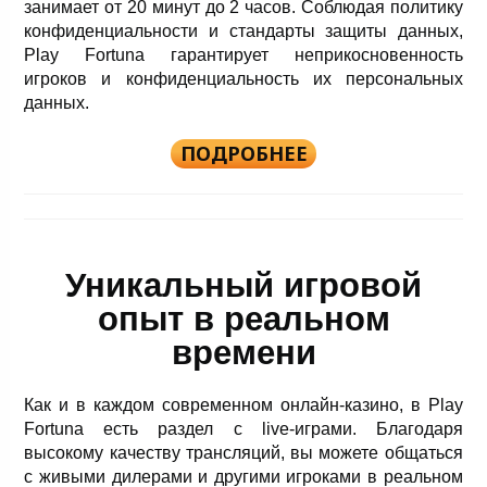
занимает от 20 минут до 2 часов. Соблюдая политику
конфиденциальности и стандарты защиты данных,
Play Fortuna гарантирует неприкосновенность
игроков и конфиденциальность их персональных
данных.
ПОДРОБНЕЕ
Уникальный игровой
опыт в реальном
времени
Как и в каждом современном онлайн-казино, в Play
Fortuna есть раздел с live-играми. Благодаря
высокому качеству трансляций, вы можете общаться
с живыми дилерами и другими игроками в реальном